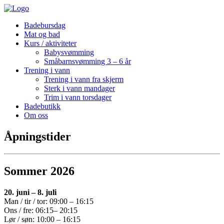
Badebursdag
Mat og bad
Kurs / aktiviteter
Babysvømming
Småbarnsvømming 3 – 6 år
Trening i vann
Trening i vann fra skjerm
Sterk i vann mandager
Trim i vann torsdager
Badebutikk
Om oss
Åpningstider
Sommer 2026
20. juni – 8. juli
Man / tir / tor: 09:00 – 16:15
Ons / fre: 06:15– 20:15
Lør / søn: 10:00 – 16:15