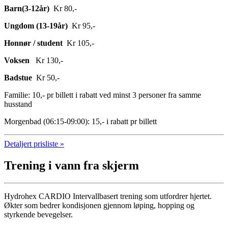
Barn(3-12år)
Kr 80,-
Ungdom (13-19år)
Kr 95,-
Honnør / student
Kr 105,-
Voksen
Kr 130,-
Badstue
Kr 50,-
Familie: 10,- pr billett i rabatt ved minst 3 personer fra samme
husstand
Morgenbad (06:15-09:00): 15,- i rabatt pr billett
Detaljert prisliste »
Trening i vann fra skjerm
Hydrohex CARDIO Intervallbasert trening som utfordrer hjertet.
Økter som bedrer kondisjonen gjennom løping, hopping og
styrkende bevegelser.