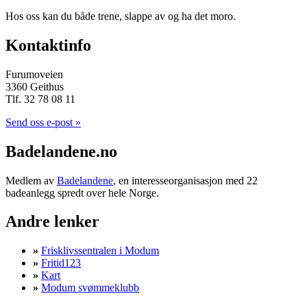
Hos oss kan du både trene, slappe av og ha det moro.
Kontaktinfo
Furumoveien
3360 Geithus
Tlf. 32 78 08 11
Send oss e-post »
Badelandene.no
Medlem av
Badelandene
, en interesseorganisasjon med 22
badeanlegg spredt over hele Norge.
Andre lenker
»
Frisklivssentralen i Modum
»
Fritid123
»
Kart
»
Modum svømmeklubb