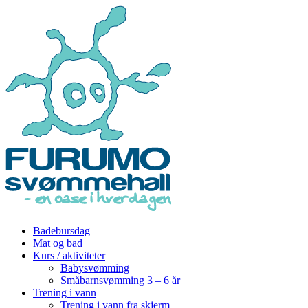
Badebursdag
Mat og bad
Kurs / aktiviteter
Babysvømming
Småbarnsvømming 3 – 6 år
Trening i vann
Trening i vann fra skjerm