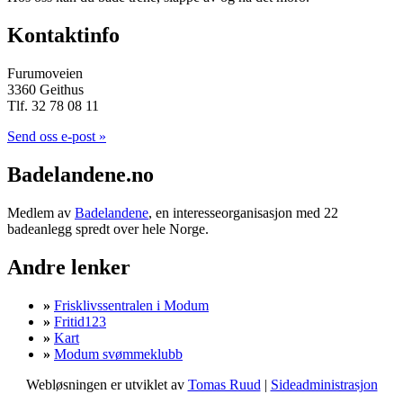
Kontaktinfo
Furumoveien
3360 Geithus
Tlf. 32 78 08 11
Send oss e-post »
Badelandene.no
Medlem av
Badelandene
, en interesseorganisasjon med 22
badeanlegg spredt over hele Norge.
Andre lenker
»
Frisklivssentralen i Modum
»
Fritid123
»
Kart
»
Modum svømmeklubb
Webløsningen er utviklet av
Tomas Ruud
|
Sideadministrasjon