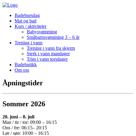
Badebursdag
Mat og bad
Kurs / aktiviteter
Babysvømming
Småbarnsvømming 3 – 6 år
Trening i vann
Trening i vann fra skjerm
Sterk i vann mandager
Trim i vann torsdager
Badebutikk
Om oss
Åpningstider
Sommer 2026
20. juni – 8. juli
Man / tir / tor: 09:00 – 16:15
Ons / fre: 06:15– 20:15
Lør / søn: 10:00 – 16:15