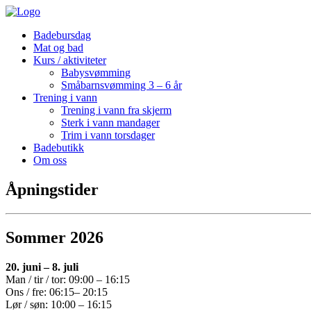
Badebursdag
Mat og bad
Kurs / aktiviteter
Babysvømming
Småbarnsvømming 3 – 6 år
Trening i vann
Trening i vann fra skjerm
Sterk i vann mandager
Trim i vann torsdager
Badebutikk
Om oss
Åpningstider
Sommer 2026
20. juni – 8. juli
Man / tir / tor: 09:00 – 16:15
Ons / fre: 06:15– 20:15
Lør / søn: 10:00 – 16:15