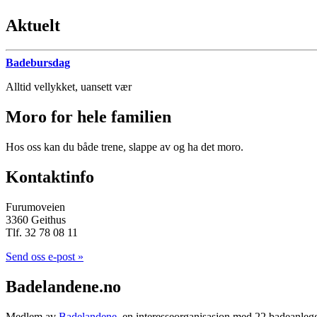
Aktuelt
Badebursdag
Alltid vellykket, uansett vær
Moro for hele familien
Hos oss kan du både trene, slappe av og ha det moro.
Kontaktinfo
Furumoveien
3360 Geithus
Tlf. 32 78 08 11
Send oss e-post »
Badelandene.no
Medlem av
Badelandene
, en interesseorganisasjon med 22 badeanleg